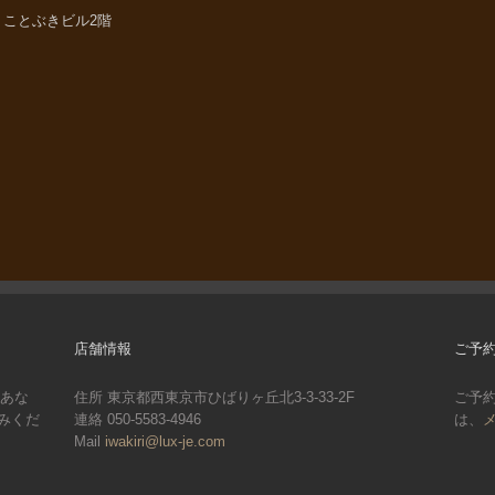
33 ことぶきビル2階
店舗情報
ご予
。あな
住所 東京都西東京市ひばりヶ丘北3-3-33-2F
ご予
みくだ
連絡 050-5583-4946
は、
Mail
iwakiri@lux-je.com