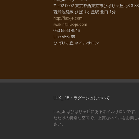
〒202-0002 東京都西東京市ひばりヶ丘北3-3-
西武池袋線 ひばりヶ丘駅 北口 1分
http://lux-je.com
iwakiri@lux-je.com
050-5583-4946
Line:y56k69
ひばりヶ丘 ネイルサロン
LUX_ JE・ラグージュについて
Lux_Jeはひばりヶ丘にあるネイルサロンです
ただけの特別な空間で、上質なネイルをお楽し
さい。