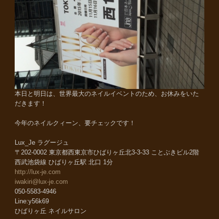
本日と明日は、世界最大のネイルイベントのため、お休みをいた
だきます！
今年のネイルクィーン、要チェックです！
Lux_Je ラグージュ
〒202-0002 東京都西東京市ひばりヶ丘北3-3-33 ことぶきビル2階
西武池袋線 ひばりヶ丘駅 北口 1分
http://lux-je.com
iwakiri@lux-je.com
050-5583-4946
Line:y56k69
ひばりヶ丘 ネイルサロン