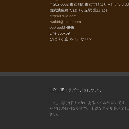
〒202-0002 東京都西東京市ひばりヶ丘北3-3-
西武池袋線 ひばりヶ丘駅 北口 1分
http://lux-je.com
iwakiri@lux-je.com
050-5583-4946
Line:y56k69
ひばりヶ丘 ネイルサロン
LUX_ JE・ラグージュについて
Lux_Jeはひばりヶ丘にあるネイルサロンです
ただけの特別な空間で、上質なネイルをお楽し
さい。