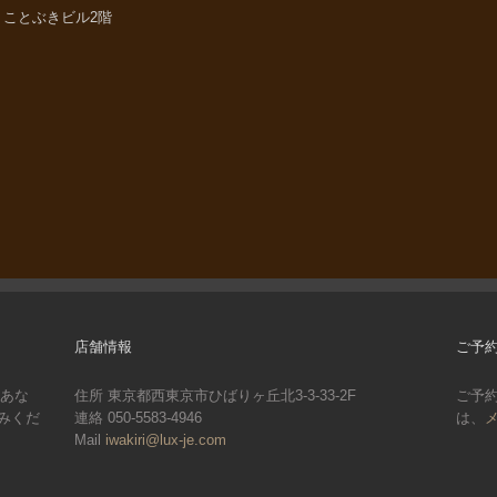
33 ことぶきビル2階
店舗情報
ご予
。あな
住所 東京都西東京市ひばりヶ丘北3-3-33-2F
ご予
みくだ
連絡 050-5583-4946
は、
Mail
iwakiri@lux-je.com