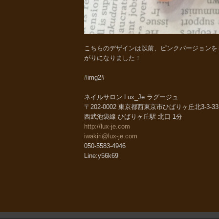
こちらのデザインは以前、ピンクバージョンを
がりになりました！
#img2#
ネイルサロン Lux_Je ラグージュ
〒202-0002 東京都西東京市ひばりヶ丘北3-3-
西武池袋線 ひばりヶ丘駅 北口 1分
http://lux-je.com
iwakiri@lux-je.com
050-5583-4946
Line:y56k69